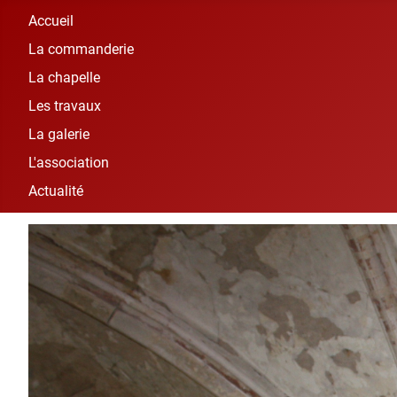
Accueil
La commanderie
La chapelle
Les travaux
La galerie
L'association
Actualité
Vous êtes ici :
Accueil
La galerie
Intérieur de la cha
Intérieur de la chapell